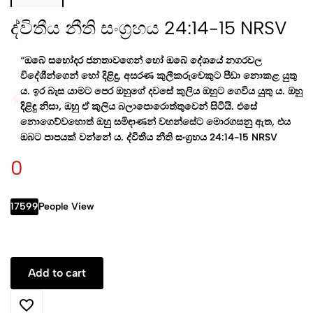
ද්විතීය නීති සංග්‍රහය 24:14‭-‬15 NRSV
“ඔබේ සහෝදර ජනතාවගෙන් හෝ ඔබේ දේශයේ නගරවල
විදේශීන්ගෙන් හෝ දිළිඳු, අසරණ කුලීකරුවෙකුට පීඩා නොකළ යුතු
ය. ඉර බැස යාමට පෙර ඔහුගේ දවසේ කුලිය ඔහුට ගෙවිය යුතු ය. ඔහු
දිළිඳු නිසා, ඔහු ඒ කුලිය බලාපොරොත්තුවෙන් සිටියි. එසේ
නොගෙව්වහොත් ඔහු සමිඳාණන් වහන්සේට මොරගසනු ඇත, එය
ඔබට පාපයක් වන්නේ ය. ද්විතීය නීති සංග්‍රහය 24:14‭-‬15 NRSV
0
17599
People View